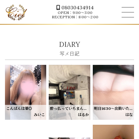
08030434914
OPEN：9:00～3:00
RECEPTION：8:00～2:00
DIARY
こんばんは🐰🌕
酔っ払っていちまんなくしたよぉ、、
明日16:30〜出勤いたします☁️ 𓈒𓂂𓏸
23:00〜90分🈵のみ事前予約いただいてます🦋
みいこ
はるか
はな
✨5日✨
はるかはえっちなこと大好きなので、たくさん気持ちよくなってくれるお兄様見ると興奮する🫢
明日ぜひはなを選んでください♡.ᐟ‪
きのうのお兄様達ありがとうねえ
Tおにいさん
アニメのお話ししてたのすっごく楽しかったよぉ〜٩(๑˃̵ᴗ˂̵๑)۶ °
またお話ししたーーーーい💕