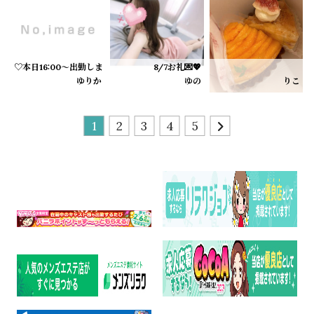
Hおにいさん
楽しすぎて時間があっとゆうまだった🤭笑
またいちゃいちゃしようね💋
Oおにいさん
♡本日16:00〜出勤します♡
8/7お礼💌💖
私の方が気持ちよくしてもらってしまったよぉ🫣
こんにちは☺️
大好きなタルトもらってるんるん＞ ̫＜🎶
ゆりか
ゆの
りこ
とってもとってもよかったです( ⸝⸝⸝•_•⸝⸝⸝ )
今日は16:00から出勤します🫧
S様♡
甘いものだーいすきっ
３ヶ月後まってるよっ🤭💕
最近ちょっとバタバタしてたから、今日はゆっくり癒しの時間にできたらいい
歳の近いお兄さん新鮮でした😌推し探しでゆのをお誘い
今日もありがとうございました🤍
T様♡
11日だけ出勤できることになったので
1
2
3
4
5
10日 10:30-15:30
やばい！可愛すぎる！！！って、いーっぱい褒めてくれて
いつもより長い時間
12日 10:30-15:30
11:00〜20:00います(´ᴗ ̫ ก`)✨
A様♡
出勤します！
いつもより短いコースになってしまってごめんなさい
お誘いお待ちしております🙂‍↕️🙏🏻💕
ぜひぜひ！みいこのいちゃいちゃぬるぬるマッサージで癒されにきてください🫶
Y様♡
クールなお兄さんだけど笑った顔が可愛くて、日に日に