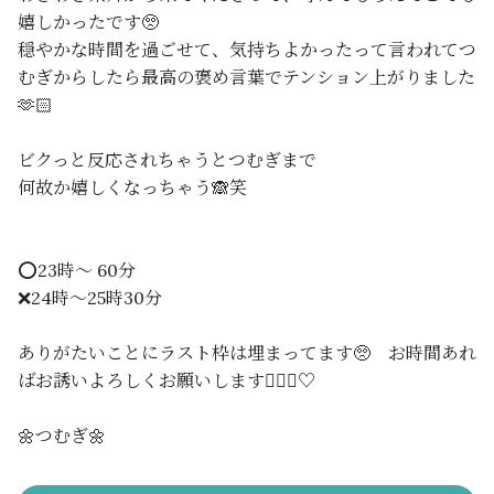
嬉しかったです🥺
穏やかな時間を過ごせて、気持ちよかったって言われてつ
むぎからしたら最高の褒め言葉でテンション上がりました
🫶🏻
ビクっと反応されちゃうとつむぎまで
何故か嬉しくなっちゃう🙈笑
⭕️23時〜 60分
❌24時〜25時30分
ありがたいことにラスト枠は埋まってます🥺 お時間あれ
ばお誘いよろしくお願いします🙇🏻‍♀️♡
🌼つむぎ🌼