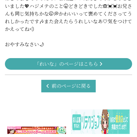
いました💖ハジメテのこと🤫どきどきでした🙈💓💓お兄さ
んも同じ気持ちかな🤭💭かわいいって褒めてくださってう
れしかったです🎶また会えたらうれしいなあ🤍気をつけて
かえってね💨
おやすみなさい🌙
「れいな」のページはこちら
前のページに戻る