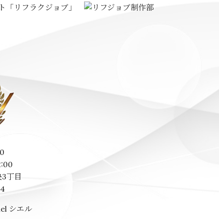
0
2:00
3丁目
14
el シエル