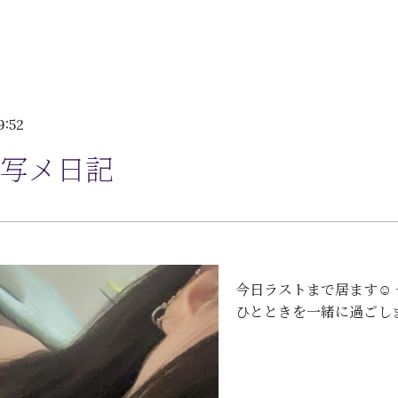
9:52
写メ日記
今日ラストまで居ます☺️
ひとときを一緒に過ごしま