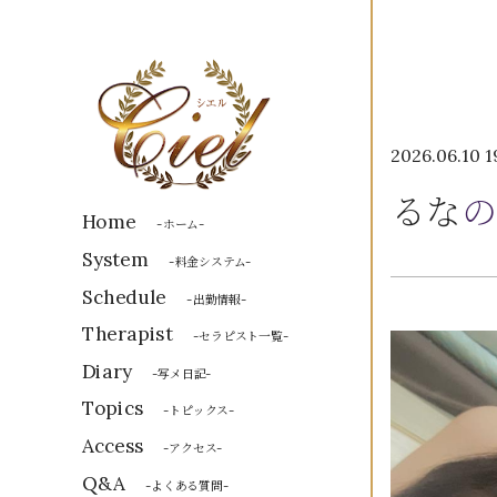
2026.06.10 1
るな
の
Home
-ホーム-
System
-料金システム-
Schedule
-出勤情報-
Therapist
-セラピスト一覧-
Diary
-写メ日記-
Topics
-トピックス-
Access
-アクセス-
Q&A
-よくある質問-