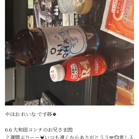
やほお れいな です🧸🍀
6.6 大和田コンチのお兄さま💌
２週間ぶりーー💓いつも遠くからありがとうう🪽💞差し入