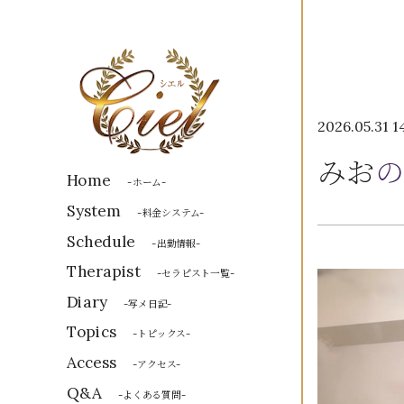
2026.05.31 1
みお
の
Home
-ホーム-
System
-料金システム-
Schedule
-出勤情報-
Therapist
-セラピスト一覧-
Diary
-写メ日記-
Topics
-トピックス-
Access
-アクセス-
Q&A
-よくある質問-