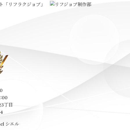
0
2:00
3丁目
14
el シエル