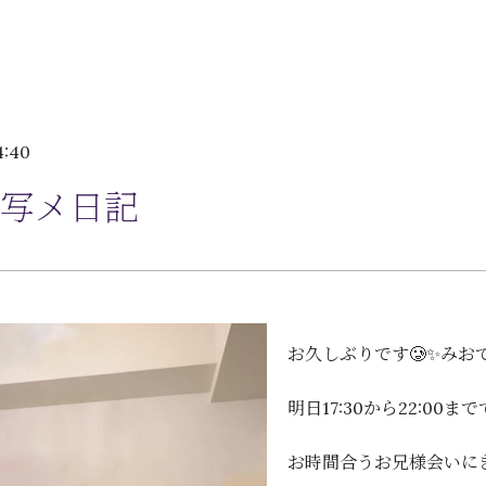
4:40
写メ日記
お久しぶりです🥲✨みおで
明日17:30から22:0
お時間合うお兄様会いにき