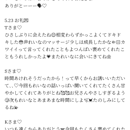
ありがとーーー🗣️♡
5.23 お礼💌
Tさま♡
ひさしぶりに会えたね😌相変わらずかっこよくてドキド
キした😳💭れいなのマッサージ少しは成長したかな🤏🏻カ
ワイイって言ってくれたこともよつんばい褒めてくれたこ
ともうれしかったよ💗またれいなに会いにきてね🌼
Sさま♡
時間あけれそうだったから！って早くからお誘いいただい
て､､♡今回もれいなの話いっぱい聞いてくれてたくさん甘
やかしてくれてありがとね🥰🥰お兄さんやさしすぎるよう
🥲次もれいなとあまあまな時間にしよ🫧💓たのしみにして
るね💫
Kさま♡
いつも遠くからありがとう🪽今回もたくさん褒めてくれた