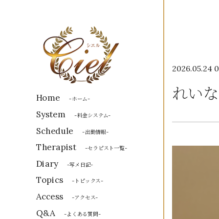
2026.05.24 0
れいな
Home
-ホーム-
System
-料金システム-
Schedule
-出勤情報-
Therapist
-セラピスト一覧-
Diary
-写メ日記-
Topics
-トピックス-
Access
-アクセス-
Q&A
-よくある質問-