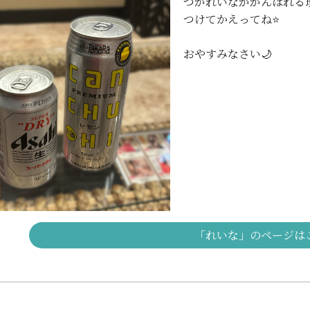
つがれいなががんばれる理
つけてかえってね⭐️
おやすみなさい🌙
「れいな」のページは