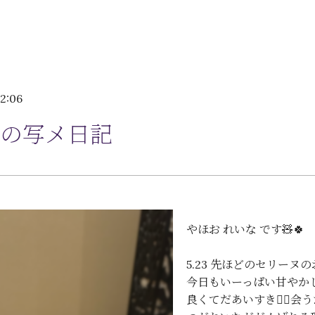
2:06
の写メ日記
やほお れいな です🧸🍀
5.23 先ほどのセリーヌの
今日もいーっぱい甘やかし
良くてだあいすき🙂‍↕