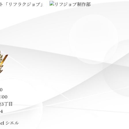
0
2:00
3丁目
14
el シエル