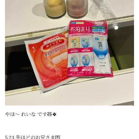
やほ〜 れいな です🧸🍀
5.23 先ほどのお兄さま💌