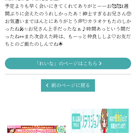
予定よりも早く会いにきてくれてありがとーーお🥰🥰1週
間ぶりに会えたのうれしかったあ！紳士すぎるお兄さん🥺
お気遣いまでほんとにありがとう💭💘カラオケもたのしか
ったね🎤✨お兄さん上手だったなぁ♪時間あっという間だ
ったね👀また次会えた時は、もーっと仲良ししよ🤍お友だ
ちとのご飯たのしんでね🌟
「れいな」のページはこちら
前のページに戻る