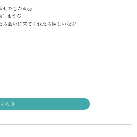
せでした🫶🏻
出勤します🤍
たら会いに来てくれたら嬉しいな♡
こちら