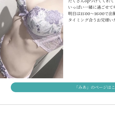
たくさんopつけてくれて
いっぱい一緒に過ごせて幸
明日は11:00〜16:00で
タイミング合うお兄様い
「みあ」のページは