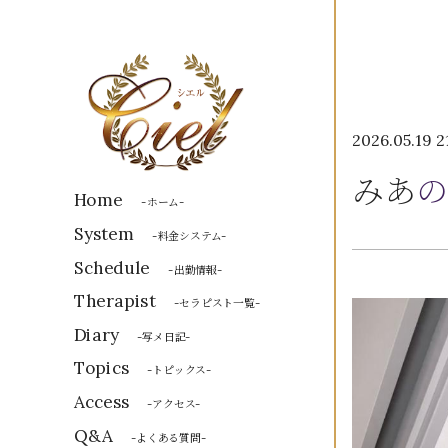
2026.05.19 2
みあ
の
Home
-ホーム-
System
-料金システム-
Schedule
-出勤情報-
Therapist
-セラピスト一覧-
Diary
-写メ日記-
Topics
-トピックス-
Access
-アクセス-
Q&A
-よくある質問-