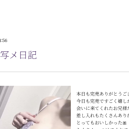
1:56
写メ日記
本日も完売ありがとうござ
今日も完売ですごく嬉しか
会いに来てくれたお兄様
差し入れもたくさんありが
とってもおいしかった🎀