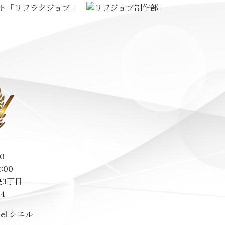
0
2:00
3丁目
14
el シエル