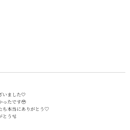
いました🤍
ったです🥹
たち本当にありがとう♡
とう🫧