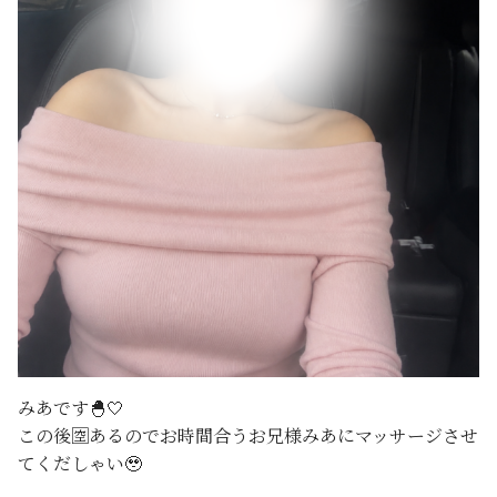
みあです🐣🤍
この後🈳あるのでお時間合うお兄様みあにマッサージさせ
てくだしゃい🥹