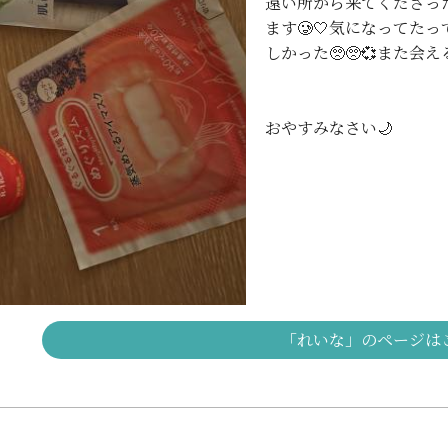
遠い所から来てくださっ
ます🥲🤍気になってた
しかった🥺🥺💞また会
おやすみなさい🌙
「れいな」のページは