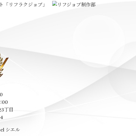
0
2:00
3丁目
14
el シエル