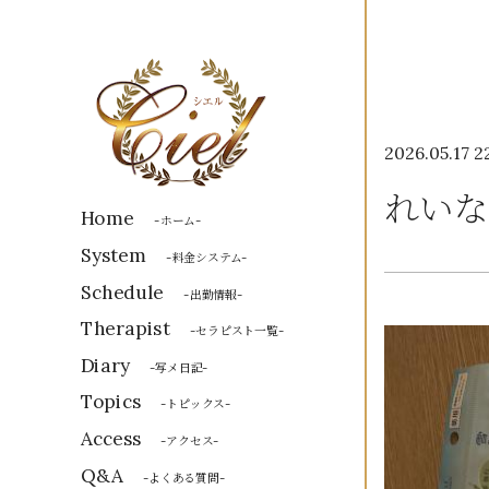
2026.05.17 2
れいな
Home
-ホーム-
System
-料金システム-
Schedule
-出勤情報-
Therapist
-セラピスト一覧-
Diary
-写メ日記-
Topics
-トピックス-
Access
-アクセス-
Q&A
-よくある質問-