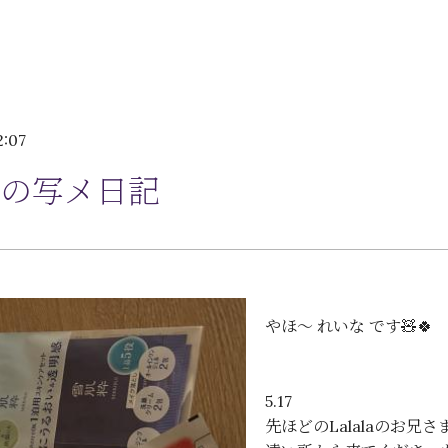
2:07
の写メ日記
やほ〜 れいな です🧸🍀
5.17
先ほどのLalalaのお兄さま