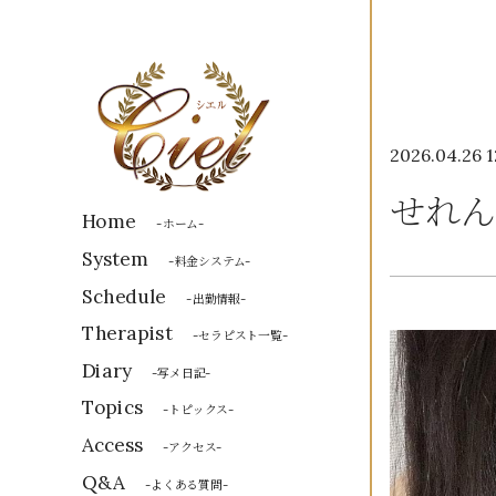
2026.04.26 1
せれん
Home
-ホーム-
System
-料金システム-
Schedule
-出勤情報-
Therapist
-セラピスト一覧-
Diary
-写メ日記-
Topics
-トピックス-
Access
-アクセス-
Q&A
-よくある質問-