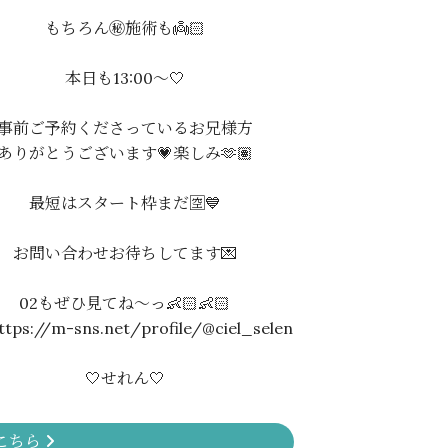
もちろん㊙️施術も👼🏻
本日も13:00〜🤍
事前ご予約くださっているお兄様方
ありがとうございます💗楽しみ🫶🏽
最短はスタート枠まだ🈳💙
お問い合わせお待ちしてます💌
02もぜひ見てね〜っ👶🏻👶🏻
tps://m-sns.net/profile/@ciel_selen
🤍せれん🤍
こちら