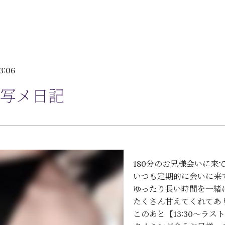
3:06
写メ日記
180分のお兄様会いに来
いつも定期的に会いに来て
ゆったり長い時間を一緒に
たくさん甘えてくれてありが
このあと【13:30〜ラス