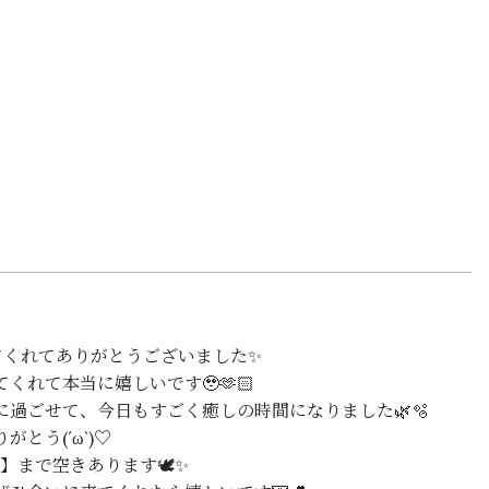
てくれてありがとうございました✨
くれて本当に嬉しいです🥹🫶🏻
過ごせて、今日もすごく癒しの時間になりました🌿🫧
とう(´ω`)♡
ト】まで空きあります🕊️✨