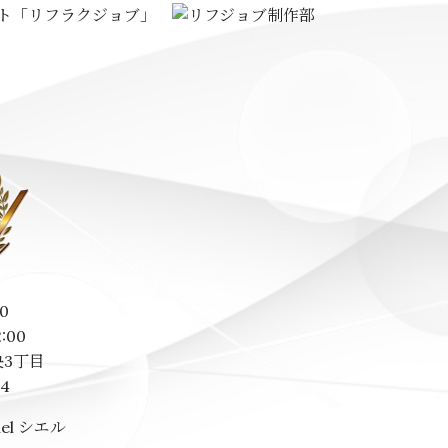
0
2:00
3丁目
14
el シエル