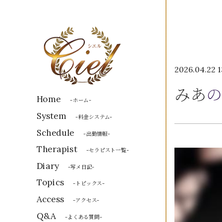
2026.04.22 1
みあ
の
Home
-ホーム-
System
-料金システム-
Schedule
-出勤情報-
Therapist
-セラピスト一覧-
Diary
-写メ日記-
Topics
-トピックス-
Access
-アクセス-
Q&A
-よくある質問-