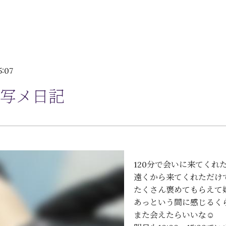
5:07
写メ日記
120分で会いに来てくれ
遠くから来てくれただけ
たくさん褒めてもらえて嬉
あっという間に感じるく
また会えたらいいな☺️