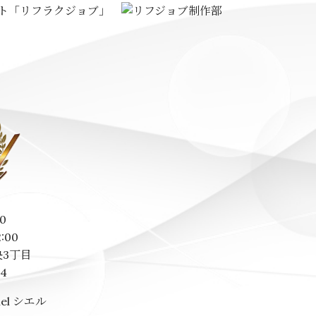
0
2:00
3丁目
14
el シエル