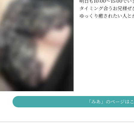
明日も10:00〜15:00でい
タイミング合うお兄様ぜ
ゆっくり癒されたい人と
「みあ」のページは