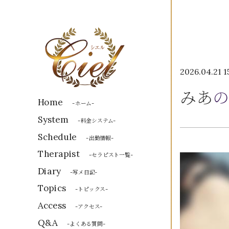
2026.04.21 1
みあ
の
Home
-ホーム-
System
-料金システム-
Schedule
-出勤情報-
Therapist
-セラピスト一覧-
Diary
-写メ日記-
Topics
-トピックス-
Access
-アクセス-
Q&A
-よくある質問-