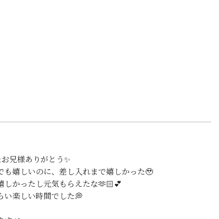
たお兄様ありがとう✨
でも嬉しいのに、差し入れまで嬉しかった🥹
しかったし元気もらえたな🫶🏻💕
らい楽しい時間でした💭