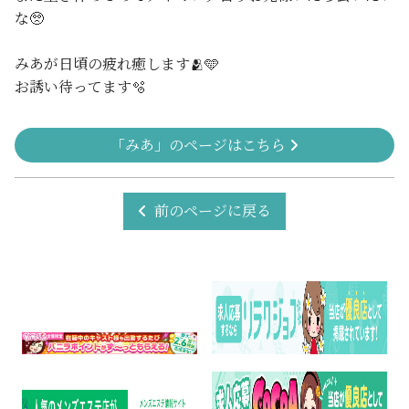
な🥺
みあが日頃の疲れ癒します🫂🩵
お誘い待ってます🫧
「みあ」のページはこちら
前のページに戻る