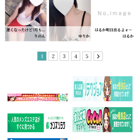
お誘いお待ちしております🪄
たくさん楽しみましょうね…
遅くなったけど7月もありがとうございました🎐꙳⋆
はるか明日出るよォ〜
8月もよろしくお願い致します🌞🍉🌻
たくさん╰⋃╯しちゃうゾ☆
りのん
ゆりか
はるか
お近くのお兄さんやタイミング合うお兄さんよかったら遊びに来てくれたら嬉しいです♡
今週、来週は明日(8/7)と
8/9、10、14います！
ドキドキしたい方も
まったり癒されたい方も是非♡
1
2
3
4
5
明日の23:30〜空きあります🈳
お時間の合うお兄様いましたらぜひお誘いお待ちしております！！
9、10、14は
事前予約で満了です🈵🙂‍↕️🙏🏻´-
ありがとうございます！