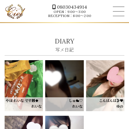
08030434914
OPEN：9:00～3:00
RECEPTION：8:00～2:00
DIARY
やほ れいな です🧸🍀
しゅ🐇♡
こんばんは🌛💖
れいな
れいな
ゆの
8.6♡さきほどのMioのお兄さま💌
昨日はお休みいただいてました、💧
明日10時ー16時
はじめてのメンエスでれいなを選んでくださってありがとうございました🌟
お誘いくださったお兄さま方ごめんなさい〜〜😔😔
完売してます𐔌՞⁔•͈ ·̫ •͈⁔՞𐦯
ドア開けた瞬間からカワイイって褒めてくれてうれしかった🫣💖💖帰り際に''癒された〜''って言ってくれたのもうれしかったヨ🎶💞次のお約束楽しみにしてるね💭きをつけてかえってね🥰
今日はラストまで居てます🐰🍀💞💞
4人のお兄様方
21:00-02:00
ありがとうございます꒰ ྀི ∩⸝