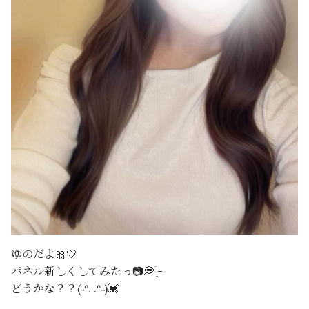
ゆのだよ🎀‎🤍
パネル新しくしてみたっ📷💭 ̖́-
どうかな？？(˶ᐢ. .ᐢ˵)💓‪