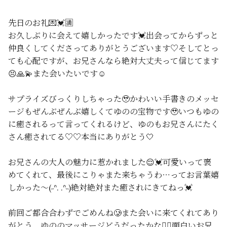
先日のお礼💌💓‪🈵
お久しぶりに会えて嬉しかったです💓出会ってからずっと
仲良くしてくださってありがとうございます♡そしてとっ
ても心配ですが、お兄さんなら絶対大丈夫って信じてます
😣🙏💫また会いたいです☺️
サプライズびっくりしちゃった🥹かわいい手書きのメッセ
ージもぜんぶぜんぶ嬉しくてゆのの宝物です🥹いつもゆの
に癒されるって言ってくれるけど、ゆのもお兄さんにたく
さん癒されてる♡♡本当にありがとう‎🤍
お兄さんの大人の魅力に惹かれました😌💓‪可愛いって褒
めてくれて、最後にこりゃまた来ちゃうわ⋯ってお言葉嬉
しかった～(˶ᐢ. .ᐢ˵)絶対絶対また癒されにきてねっ💓‪
前回ご都合合わずでごめんね🥲‎また会いに来てくれてあり
がとう。ゆののマッサージどうだったかな💆‍♀️面白いお兄