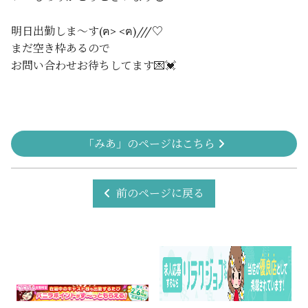
明日出勤しま～す(ฅ> <ฅ)///♡
まだ空き枠あるので
お問い合わせお待ちしてます💌💓‪
「みあ」のページはこちら
前のページに戻る