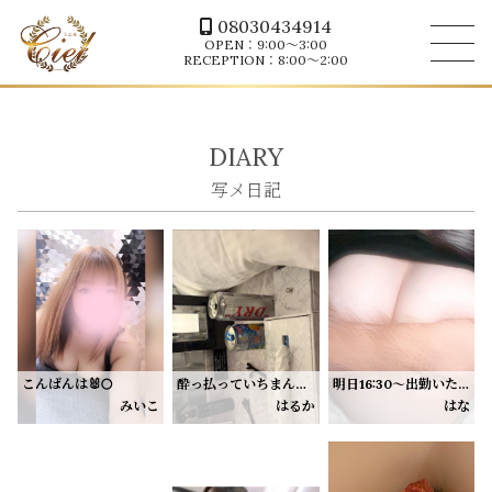
08030434914
OPEN：9:00～3:00
RECEPTION：8:00～2:00
DIARY
こんばんは🐰🌕
酔っ払っていちまんなくしたよぉ、、
明日16:30〜出勤いたします☁️ 𓈒𓂂𓏸
23:00〜90分🈵のみ事前予約いただいてます🦋
みいこ
はるか
はな
✨5日✨
はるかはえっちなこと大好きなので、たくさん気持ちよくなってくれるお兄様見ると興奮する🫢
明日ぜひはなを選んでください♡.ᐟ‪
きのうのお兄様達ありがとうねえ
Tおにいさん
アニメのお話ししてたのすっごく楽しかったよぉ〜٩(๑˃̵ᴗ˂̵๑)۶ °
またお話ししたーーーーい💕