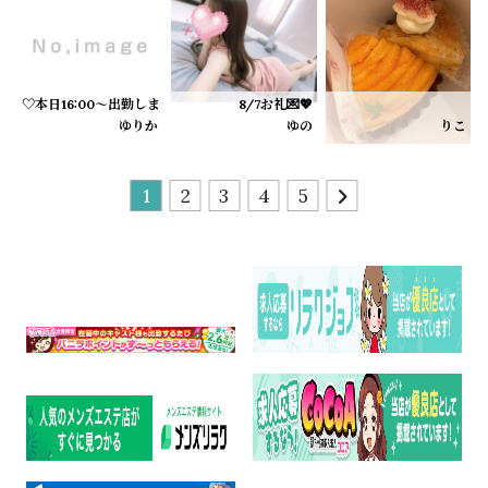
Hおにいさん
楽しすぎて時間があっとゆうまだった🤭笑
またいちゃいちゃしようね💋
Oおにいさん
♡本日16:00〜出勤します♡
8/7お礼💌💖
私の方が気持ちよくしてもらってしまったよぉ🫣
こんにちは☺️
大好きなタルトもらってるんるん＞ ̫＜🎶
ゆりか
ゆの
りこ
とってもとってもよかったです( ⸝⸝⸝•_•⸝⸝⸝ )
今日は16:00から出勤します🫧
S様♡
甘いものだーいすきっ
３ヶ月後まってるよっ🤭💕
最近ちょっとバタバタしてたから、今日はゆっくり癒しの時間にできたらいい
歳の近いお兄さん新鮮でした😌推し探しでゆのをお誘い
今日もありがとうございました🤍
T様♡
11日だけ出勤できることになったので
1
2
3
4
5
10日 10:30-15:30
やばい！可愛すぎる！！！って、いーっぱい褒めてくれて
いつもより長い時間
12日 10:30-15:30
11:00〜20:00います(´ᴗ ̫ ก`)✨
A様♡
出勤します！
いつもより短いコースになってしまってごめんなさい
お誘いお待ちしております🙂‍↕️🙏🏻💕
ぜひぜひ！みいこのいちゃいちゃぬるぬるマッサージで癒されにきてください🫶
Y様♡
クールなお兄さんだけど笑った顔が可愛くて、日に日に