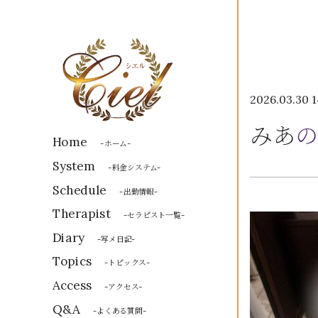
2026.03.30 1
みあ
の
Home
-ホーム-
System
-料金システム-
Schedule
-出勤情報-
Therapist
-セラピスト一覧-
Diary
-写メ日記-
Topics
-トピックス-
Access
-アクセス-
Q&A
-よくある質問-