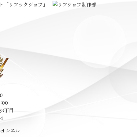
0
2:00
3丁目
14
el シエル