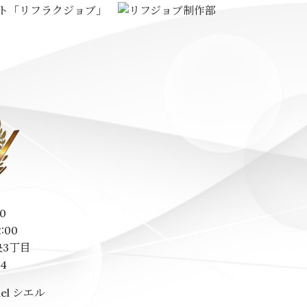
0
2:00
3丁目
14
el シエル