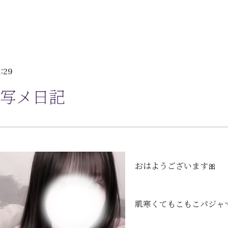
1:29
写メ日記
おはようございます🎀
肌寒くてもこもこパジャマ大