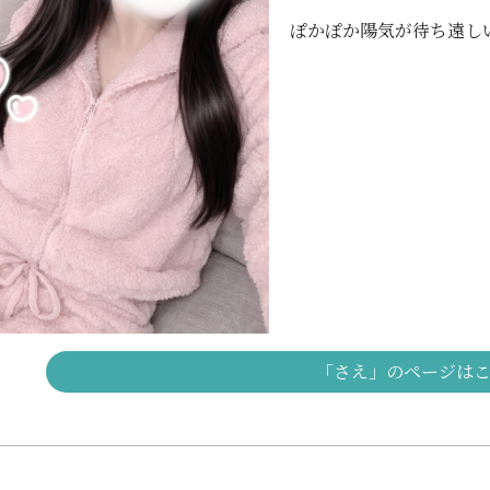
ぽかぽか陽気が待ち遠しい🥺
「さえ」のページは