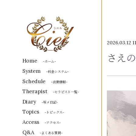
2026.03.12 1
さえ
の
Home
-ホーム-
System
-料金システム-
Schedule
-出勤情報-
Therapist
-セラピスト一覧-
Diary
-写メ日記-
Topics
-トピックス-
Access
-アクセス-
Q&A
-よくある質問-