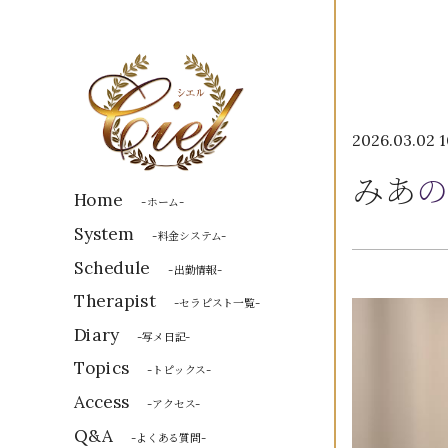
2026.03.02 1
みあ
の
Home
-ホーム-
System
-料金システム-
Schedule
-出勤情報-
Therapist
-セラピスト一覧-
Diary
-写メ日記-
Topics
-トピックス-
Access
-アクセス-
Q&A
-よくある質問-