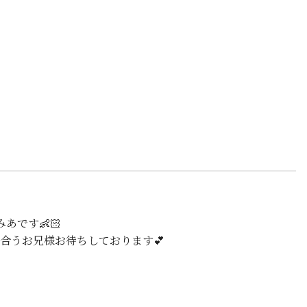
あです👶🏻
時間合うお兄様お待ちしております💕