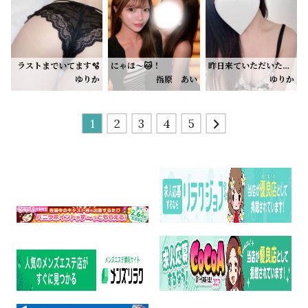
11:00〜20:00います(´ᴗ ̫ ก`)✨
お誘いお待ちしております🙂‍↕️🙏🏻💕
ラストまでいてます🫧
にゃほ〜🐱！
昨日来ていただいたお兄様ありがとう😭♡
まだ予定が決まってない方、ゆっくり癒されに来ませんか？☺️
ゆりか
指原 あい
ゆりか
最近暑い日が続いてるから、外歩いてるだけでも疲れちゃうよね🥺
お盆帰省する！🏠
急用の為、早めに退勤させていただいておりました（ ; ; ）
そんな疲れを忘れられるような、まったりした時間にできたら嬉しいな♡
出勤まだ未定だけど少しは出れたらなって思ってます👶🏻♡
いっぱいお話ししながら過ごすのも好きだし、
本日は12:00-0:00 でいます♡
何も考えずにゆっくり癒される時間も好きです🫶🏻
前回ラストお休みになっちゃったんだけど🈵ありがとうございました🥲✨
1
2
3
4
5
もうあいが癒されてるって言うくらい毎回幸せ( ´˘` )💞
お近くのお兄さんやタイミング合うお兄さんよかったら遊びに来てくれたら嬉しいです♡
タイミング合う方いたらぜひ会いに来てね🌙
あと髪の毛ロングなってる✨
ドキドキしたい方も
本指様たちどっちも沢山褒めてくれるから嬉しい🥹🩵
まったり癒されたい方も是非♡
また出勤決まったら日記あげます🗓✨️