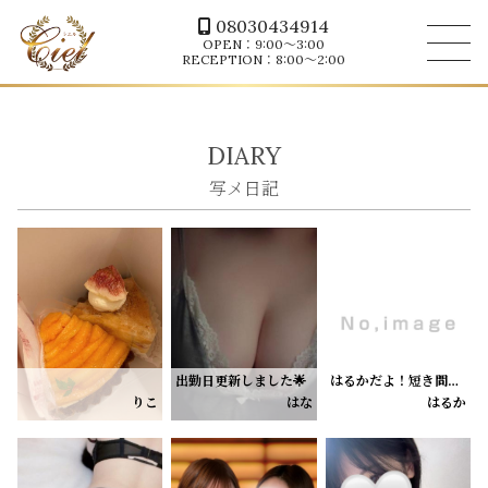
08030434914
OPEN：9:00～3:00
RECEPTION：8:00～2:00
DIARY
出勤日更新しました🌟
はるかだよ！短き間だけど、出勤するよん！受付終了20時までです！
大好きなタルトもらってるんるん＞ ̫＜🎶
8/10【16:30〜LAST】
16時のご予約のお兄様、いまいくからまっててねー❣️
りこ
はな
はるか
甘いものだーいすきっ
ぜひお待ちしております🎀♡
今日もありがとうございました🤍
11日だけ出勤できることになったので
いつもより長い時間