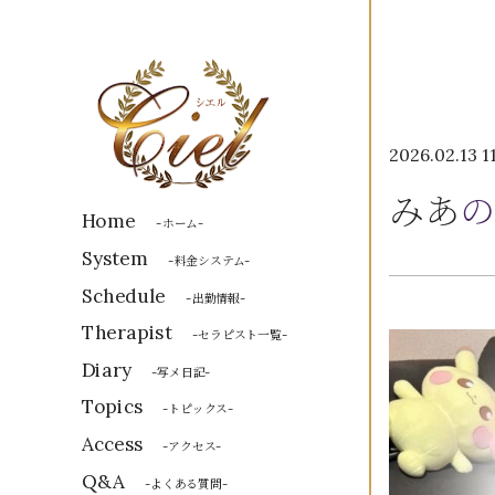
2026.02.13 1
みあ
の
Home
-ホーム-
System
-料金システム-
Schedule
-出勤情報-
Therapist
-セラピスト一覧-
Diary
-写メ日記-
Topics
-トピックス-
Access
-アクセス-
Q&A
-よくある質問-