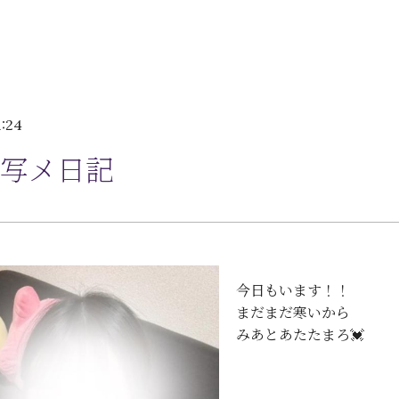
1:24
写メ日記
今日もいます！！
まだまだ寒いから
みあとあたたまろ💓