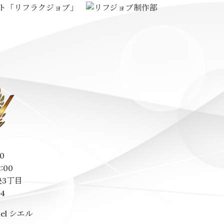
0
2:00
3丁目
14
el シエル