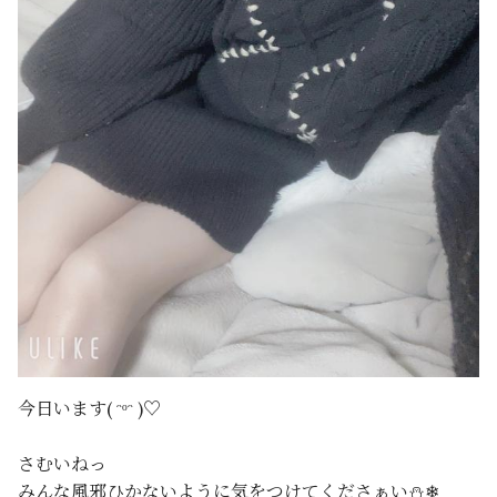
今日います( ᵔᵒᵔ )♡
さむいねっ
みんな風邪ひかないように気をつけてくださぁい⛄❄