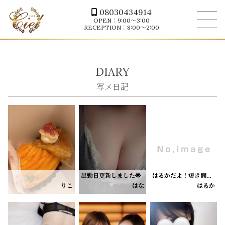
08030434914
OPEN：9:00～3:00
RECEPTION：8:00～2:00
DIARY
出勤日更新しました🌟
はるかだよ！短き間だけど、出勤するよん！受付終了20時までです！
大好きなタルトもらってるんるん＞ ̫＜🎶
8/10【16:30〜LAST】
16時のご予約のお兄様、いまいくからまっててねー❣️
りこ
はな
はるか
甘いものだーいすきっ
ぜひお待ちしております🎀♡
今日もありがとうございました🤍
11日だけ出勤できることになったので
いつもより長い時間