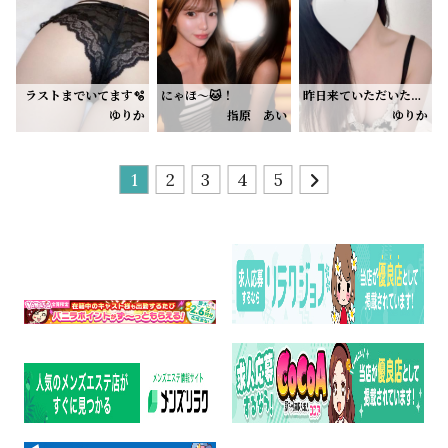
11:00〜20:00います(´ᴗ ̫ ก`)✨
お誘いお待ちしております🙂‍↕️🙏🏻💕
ラストまでいてます🫧
にゃほ〜🐱！
昨日来ていただいたお兄様ありがとう😭♡
まだ予定が決まってない方、ゆっくり癒されに来ませんか？☺️
ゆりか
指原 あい
ゆりか
最近暑い日が続いてるから、外歩いてるだけでも疲れちゃうよね🥺
お盆帰省する！🏠
急用の為、早めに退勤させていただいておりました（ ; ; ）
そんな疲れを忘れられるような、まったりした時間にできたら嬉しいな♡
出勤まだ未定だけど少しは出れたらなって思ってます👶🏻♡
いっぱいお話ししながら過ごすのも好きだし、
本日は12:00-0:00 でいます♡
何も考えずにゆっくり癒される時間も好きです🫶🏻
前回ラストお休みになっちゃったんだけど🈵ありがとうございました🥲✨
1
2
3
4
5
もうあいが癒されてるって言うくらい毎回幸せ( ´˘` )💞
お近くのお兄さんやタイミング合うお兄さんよかったら遊びに来てくれたら嬉しいです♡
タイミング合う方いたらぜひ会いに来てね🌙
あと髪の毛ロングなってる✨
ドキドキしたい方も
本指様たちどっちも沢山褒めてくれるから嬉しい🥹🩵
まったり癒されたい方も是非♡
また出勤決まったら日記あげます🗓✨️