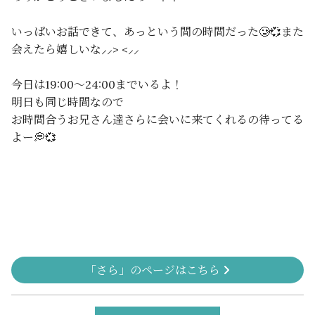
いっぱいお話できて、あっという間の時間だった🥲💞また
会えたら嬉しいな⸝⸝> <⸝⸝
今日は19:00〜24:00までいるよ！
明日も同じ時間なので
お時間合うお兄さん達さらに会いに来てくれるの待ってる
よー💭💞
「さら」のページはこちら