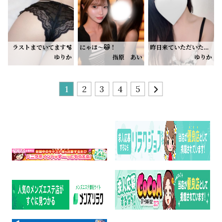
11:00〜20:00います(´ᴗ ̫ ก`)✨
お誘いお待ちしております🙂‍↕️🙏🏻💕
ラストまでいてます🫧
にゃほ〜🐱！
昨日来ていただいたお兄様ありがとう😭♡
まだ予定が決まってない方、ゆっくり癒されに来ませんか？☺️
ゆりか
指原 あい
ゆりか
最近暑い日が続いてるから、外歩いてるだけでも疲れちゃうよね🥺
お盆帰省する！🏠
急用の為、早めに退勤させていただいておりました（ ; ; ）
そんな疲れを忘れられるような、まったりした時間にできたら嬉しいな♡
出勤まだ未定だけど少しは出れたらなって思ってます👶🏻♡
いっぱいお話ししながら過ごすのも好きだし、
本日は12:00-0:00 でいます♡
何も考えずにゆっくり癒される時間も好きです🫶🏻
前回ラストお休みになっちゃったんだけど🈵ありがとうございました🥲✨
1
2
3
4
5
もうあいが癒されてるって言うくらい毎回幸せ( ´˘` )💞
お近くのお兄さんやタイミング合うお兄さんよかったら遊びに来てくれたら嬉しいです♡
タイミング合う方いたらぜひ会いに来てね🌙
あと髪の毛ロングなってる✨
ドキドキしたい方も
本指様たちどっちも沢山褒めてくれるから嬉しい🥹🩵
まったり癒されたい方も是非♡
また出勤決まったら日記あげます🗓✨️