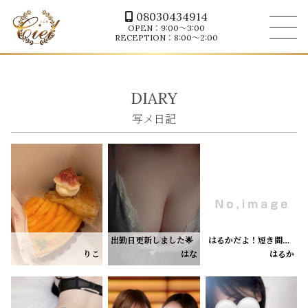
08030434914
OPEN：9:00～3:00
RECEPTION：8:00～2:00
DIARY
出勤日更新しました🌟
はるかだよ！短き間だけど、出勤するよん！受付終了20時までです！
大好きなタルトもらってるんるん＞ ̫＜🎶
8/10【16:30〜LAST】
16時のご予約のお兄様、いまいくからまっててねー❣️
りこ
はな
はるか
甘いものだーいすきっ
ぜひお待ちしております🎀♡
今日もありがとうございました🤍
11日だけ出勤できることになったので
いつもより長い時間