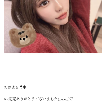
おはよぉ🐣☀️
6.7完売ありがとうございました(⁎ᴗ͈ˬᴗ͈⁎)♡