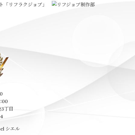
0
2:00
3丁目
14
el シエル