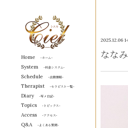
2025.12.06 1
ななみ
Home
-ホーム-
System
-料金システム-
Schedule
-出勤情報-
Therapist
-セラピスト一覧-
Diary
-写メ日記-
Topics
-トピックス-
Access
-アクセス-
Q&A
-よくある質問-