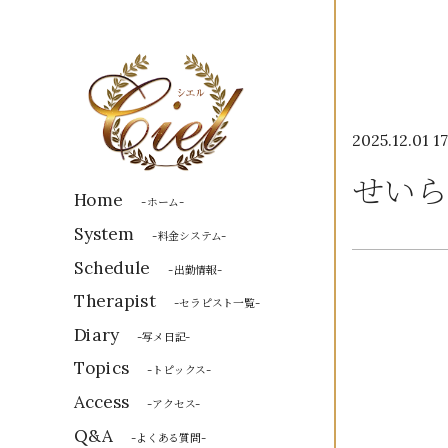
2025.12.01 17
せいら
Home
-ホーム-
System
-料金システム-
Schedule
-出勤情報-
Therapist
-セラピスト一覧-
Diary
-写メ日記-
Topics
-トピックス-
Access
-アクセス-
Q&A
-よくある質問-