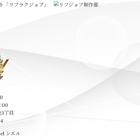
0
2:00
3丁目
14
el シエル