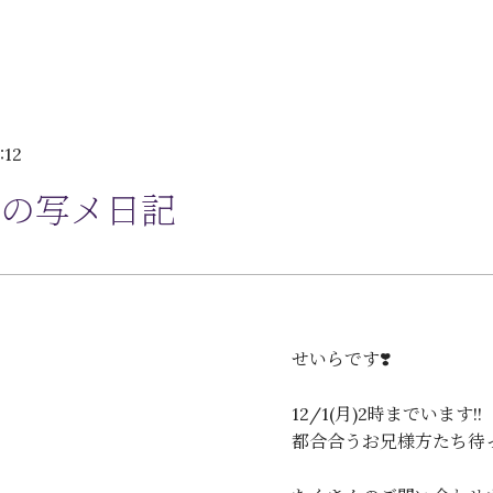
:12
の写メ日記
せいらです❣️
12/1(月)2時までいます!!
都合合うお兄様方たち待っ