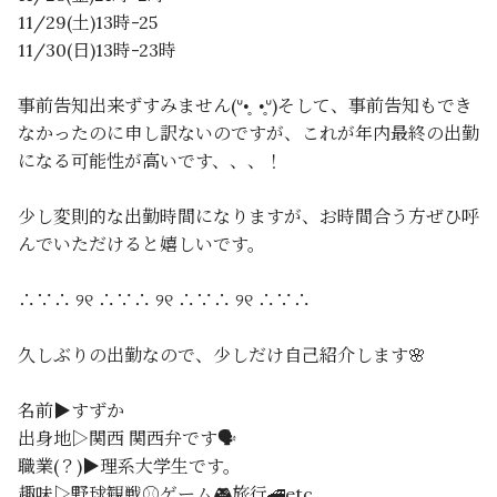
11/29(土)13時-25
11/30(日)13時-23時
事前告知出来ずすみません(ᐡ•̥ •̥ᐡ)そして、事前告知もでき
なかったのに申し訳ないのですが、これが年内最終の出勤
になる可能性が高いです、、、！
少し変則的な出勤時間になりますが、お時間合う方ぜひ呼
んでいただけると嬉しいです。
∴∵∴ ୨୧ ∴∵∴ ୨୧ ∴∵∴ ୨୧ ∴∵∴
久しぶりの出勤なので、少しだけ自己紹介します🌸
名前▶︎すずか
出身地▷関西 関西弁です🗣️
職業(？)▶︎理系大学生です。
趣味▷野球観戦⚾️ゲーム🎮旅行🚄etc