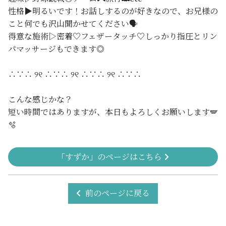
性格▶明るいです！お話しするのが好きなので、お兄様の
こと何でも沢山聞かせてください🗣️
得意な施術▷密着♡フェザータッチ♡しっかり指圧とリン
パマッサージもできます◎
∴∵∴ ୨୧ ∴∵∴ ୨୧ ∴∵∴ ୨୧ ∴∵∴
こんな感じかな？
短い時間ではありますが、本日もよろしくお願いします🪽
🫧
「すずか」のページはこちら
前のページに戻る