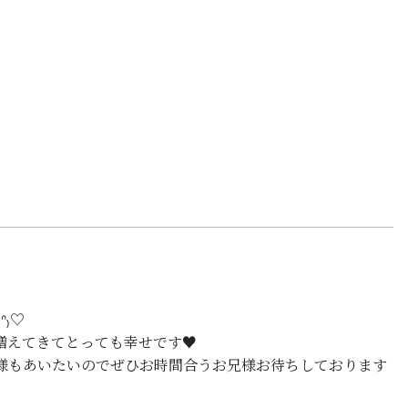
ᐢ₎♡
増えてきてとっても幸せです♥
様もあいたいのでぜひお時間合うお兄様お待ちしております