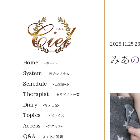
2025.11.25 2
みあ
の
Home
-ホーム-
System
-料金システム-
Schedule
-出勤情報-
Therapist
-セラピスト一覧-
Diary
-写メ日記-
Topics
-トピックス-
Access
-アクセス-
Q&A
-よくある質問-