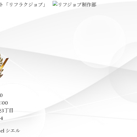
0
2:00
3丁目
14
el シエル