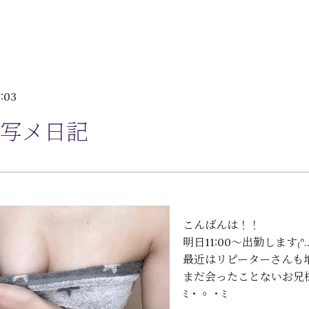
3:03
写メ日記
こんばんは！！
明日11:00〜出勤します₍ᐢ..
最近はリピーターさんも
まだ会ったことないお兄
ﾐ・◦・ﾐ