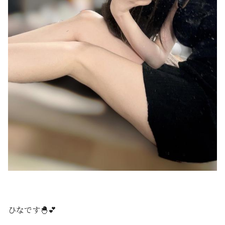
ひなです🐣💕