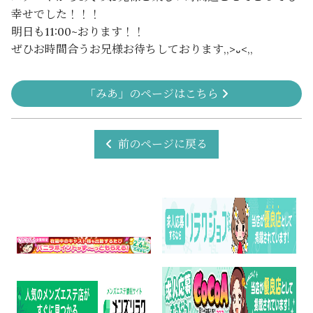
幸せでした！！！
明日も11:00~おります！！
ぜひお時間合うお兄様お待ちしております,,>᎑<,,
「みあ」のページはこちら
前のページに戻る