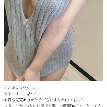
こんばんは^ ̳> ·̫ < ̳^
みあです！！🌙* :ﾟ
本日も完売ありがとうございました(＞＜)⸝⸝‪⸝♡
スタートから3人のお兄様と楽しい時間過ごせてとっても