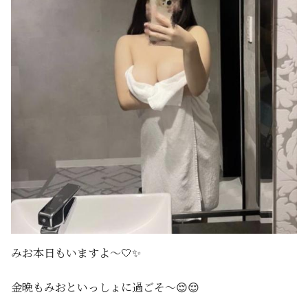
みお本日もいますよ〜🤍✨
金晩もみおといっしょに過ごそ〜😌😌