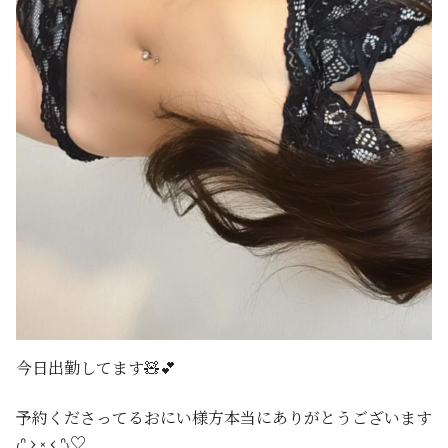
今日出勤してます🧸💕
予約くださってるおにい様方本当にありがとうございます
₍ᐢ › ༝ ‹ ᐢ₎‪♡