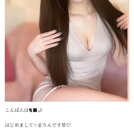
こんばんは🐈‍⬛🌙
はじめまして✨️まりんです🐰🤍