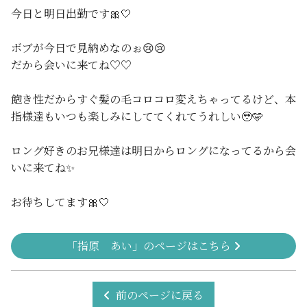
今日と明日出勤です🎀‎🤍
ボブが今日で見納めなのぉ😢😢
だから会いに来てね♡♡
飽き性だからすぐ髪の毛コロコロ変えちゃってるけど、本
指様達もいつも楽しみにしててくれてうれしい🥹🩵
ロング好きのお兄様達は明日からロングになってるから会
いに来てね✨️
お待ちしてます🎀‎🤍
「指原 あい」のページはこちら
前のページに戻る