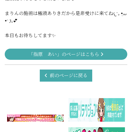
まりんの施術は極液ありきだから是非受けに来てね𐔌ᵔ꜆ ܸ•⩊
•ᵔ 𐦯꜆💕
本日もお待ちしてます✨️
「指原 あい」のページはこちら
前のページに戻る